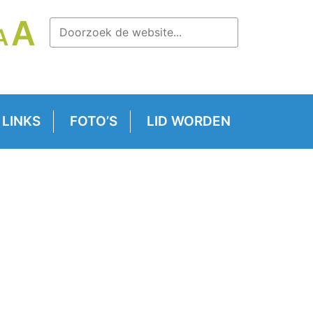
LETTERTYPE
A
LETTERTYPE
A
TTERTYPE
GROOTTE
GROOTTE
OOTTE
VERGROTEN.
RESETTEN.
RKLEINEN.
 LINKS
FOTO’S
LID WORDEN